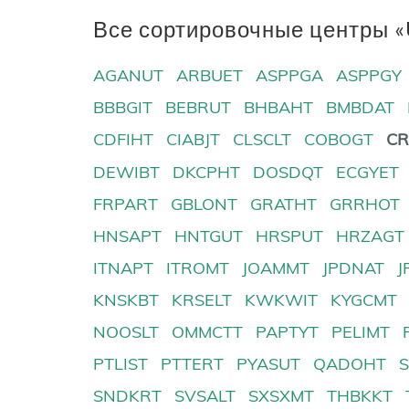
Все сортировочные центры «
AGANUT
ARBUET
ASPPGA
ASPPGY
BBBGIT
BEBRUT
BHBAHT
BMBDAT
CDFIHT
CIABJT
CLSCLT
COBOGT
CR
DEWIBT
DKCPHT
DOSDQT
ECGYET
FRPART
GBLONT
GRATHT
GRRHOT
HNSAPT
HNTGUT
HRSPUT
HRZAGT
ITNAPT
ITROMT
JOAMMT
JPDNAT
J
KNSKBT
KRSELT
KWKWIT
KYGCMT
NOOSLT
OMMCTT
PAPTYT
PELIMT
PTLIST
PTTERT
PYASUT
QADOHT
SNDKRT
SVSALT
SXSXMT
THBKKT