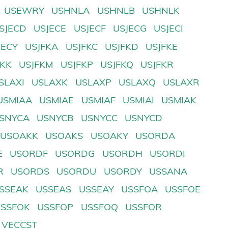
USEWRY
USHNLA
USHNLB
USHNLK
SJECD
USJECE
USJECF
USJECG
USJECI
JECY
USJFKA
USJFKC
USJFKD
USJFKE
FKK
USJFKM
USJFKP
USJFKQ
USJFKR
SLAXI
USLAXK
USLAXP
USLAXQ
USLAXR
USMIAA
USMIAE
USMIAF
USMIAI
USMIAK
SNYCA
USNYCB
USNYCC
USNYCD
USOAKK
USOAKS
USOAKY
USORDA
E
USORDF
USORDG
USORDH
USORDI
R
USORDS
USORDU
USORDY
USSANA
SSEAK
USSEAS
USSEAY
USSFOA
USSFOE
USSFOK
USSFOP
USSFOQ
USSFOR
VECCST