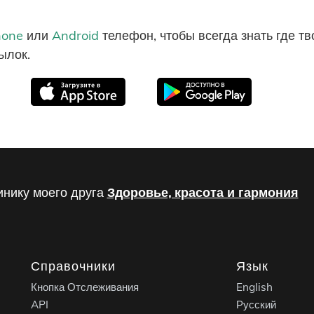
hone
или
Android
телефон, чтобы всегда знать где т
ылок.
инику моего друга
Здоровье, красота и гармония
Справочники
Язык
Кнопка Отслеживания
English
API
Русский