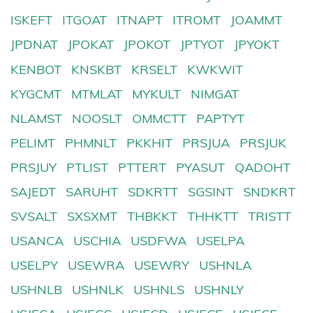
ISKEFT
ITGOAT
ITNAPT
ITROMT
JOAMMT
JPDNAT
JPOKAT
JPOKOT
JPTYOT
JPYOKT
KENBOT
KNSKBT
KRSELT
KWKWIT
KYGCMT
MTMLAT
MYKULT
NIMGAT
NLAMST
NOOSLT
OMMCTT
PAPTYT
PELIMT
PHMNLT
PKKHIT
PRSJUA
PRSJUK
PRSJUY
PTLIST
PTTERT
PYASUT
QADOHT
SAJEDT
SARUHT
SDKRTT
SGSINT
SNDKRT
SVSALT
SXSXMT
THBKKT
THHKTT
TRISTT
USANCA
USCHIA
USDFWA
USELPA
USELPY
USEWRA
USEWRY
USHNLA
USHNLB
USHNLK
USHNLS
USHNLY