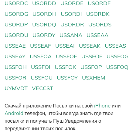
USORDC
USORDD
USORDE
USORDF
USORDG
USORDH
USORDI
USORDK
USORDP
USORDQ
USORDR
USORDS
USORDU
USORDY
USSANA
USSEAA
USSEAE
USSEAF
USSEAI
USSEAK
USSEAS
USSEAY
USSFOA
USSFOE
USSFOF
USSFOG
USSFOH
USSFOI
USSFOK
USSFOP
USSFOQ
USSFOR
USSFOU
USSFOY
USXHEM
UYMVDT
VECCST
Скачай приложение Посылки на свой
iPhone
или
Android
телефон, чтобы всегда знать где твои
посылки и получать Пуш Уведомления о
передвижении твоих посылок.