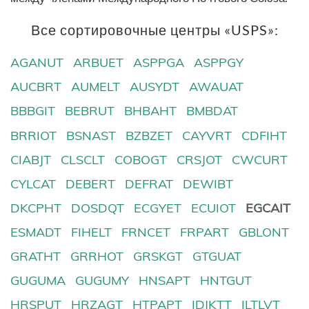
Все сортировочные центры «USPS»:
AGANUT
ARBUET
ASPPGA
ASPPGY
AUCBRT
AUMELT
AUSYDT
AWAUAT
BBBGIT
BEBRUT
BHBAHT
BMBDAT
BRRIOT
BSNAST
BZBZET
CAYVRT
CDFIHT
CIABJT
CLSCLT
COBOGT
CRSJOT
CWCURT
CYLCAT
DEBERT
DEFRAT
DEWIBT
DKCPHT
DOSDQT
ECGYET
ECUIOT
EGCAIT
ESMADT
FIHELT
FRNCET
FRPART
GBLONT
GRATHT
GRRHOT
GRSKGT
GTGUAT
GUGUMA
GUGUMY
HNSAPT
HNTGUT
HRSPUT
HRZAGT
HTPAPT
IDJKTT
ILTLVT