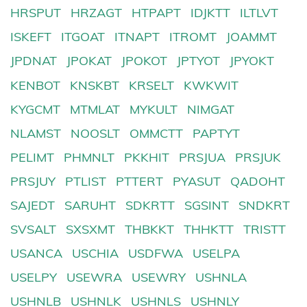
HRSPUT
HRZAGT
HTPAPT
IDJKTT
ILTLVT
ISKEFT
ITGOAT
ITNAPT
ITROMT
JOAMMT
JPDNAT
JPOKAT
JPOKOT
JPTYOT
JPYOKT
KENBOT
KNSKBT
KRSELT
KWKWIT
KYGCMT
MTMLAT
MYKULT
NIMGAT
NLAMST
NOOSLT
OMMCTT
PAPTYT
PELIMT
PHMNLT
PKKHIT
PRSJUA
PRSJUK
PRSJUY
PTLIST
PTTERT
PYASUT
QADOHT
SAJEDT
SARUHT
SDKRTT
SGSINT
SNDKRT
SVSALT
SXSXMT
THBKKT
THHKTT
TRISTT
USANCA
USCHIA
USDFWA
USELPA
USELPY
USEWRA
USEWRY
USHNLA
USHNLB
USHNLK
USHNLS
USHNLY