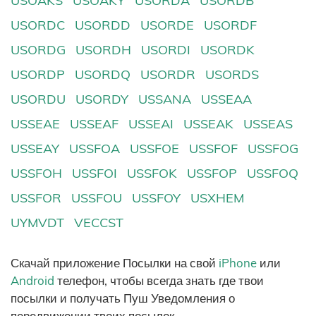
USOAKS
USOAKY
USORDA
USORDB
USORDC
USORDD
USORDE
USORDF
USORDG
USORDH
USORDI
USORDK
USORDP
USORDQ
USORDR
USORDS
USORDU
USORDY
USSANA
USSEAA
USSEAE
USSEAF
USSEAI
USSEAK
USSEAS
USSEAY
USSFOA
USSFOE
USSFOF
USSFOG
USSFOH
USSFOI
USSFOK
USSFOP
USSFOQ
USSFOR
USSFOU
USSFOY
USXHEM
UYMVDT
VECCST
Скачай приложение Посылки на свой
iPhone
или
Android
телефон, чтобы всегда знать где твои
посылки и получать Пуш Уведомления о
передвижении твоих посылок.