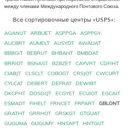
между членами Международного Почтового Союза.
Все сортировочные центры «USPS»:
AGANUT
ARBUET
ASPPGA
ASPPGY
AUCBRT
AUMELT
AUSYDT
AWAUAT
BBBGIT
BEBRUT
BHBAHT
BMBDAT
BRRIOT
BSNAST
BZBZET
CAYVRT
CDFIHT
CIABJT
CLSCLT
COBOGT
CRSJOT
CWCURT
CYLCAT
DEBERT
DEFRAT
DEWIBT
DKCPHT
DOSDQT
ECGYET
ECUIOT
EGCAIT
ESMADT
FIHELT
FRNCET
FRPART
GBLONT
GRATHT
GRRHOT
GRSKGT
GTGUAT
GUGUMA
GUGUMY
HNSAPT
HNTGUT