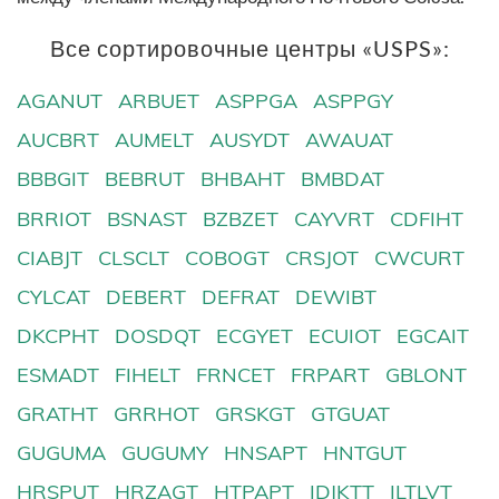
Все сортировочные центры «USPS»:
AGANUT
ARBUET
ASPPGA
ASPPGY
AUCBRT
AUMELT
AUSYDT
AWAUAT
BBBGIT
BEBRUT
BHBAHT
BMBDAT
BRRIOT
BSNAST
BZBZET
CAYVRT
CDFIHT
CIABJT
CLSCLT
COBOGT
CRSJOT
CWCURT
CYLCAT
DEBERT
DEFRAT
DEWIBT
DKCPHT
DOSDQT
ECGYET
ECUIOT
EGCAIT
ESMADT
FIHELT
FRNCET
FRPART
GBLONT
GRATHT
GRRHOT
GRSKGT
GTGUAT
GUGUMA
GUGUMY
HNSAPT
HNTGUT
HRSPUT
HRZAGT
HTPAPT
IDJKTT
ILTLVT