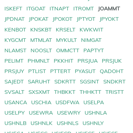
ISKEFT
ITGOAT
ITNAPT
ITROMT
JOAMMT
JPDNAT
JPOKAT
JPOKOT
JPTYOT
JPYOKT
KENBOT
KNSKBT
KRSELT
KWKWIT
KYGCMT
MTMLAT
MYKULT
NIMGAT
NLAMST
NOOSLT
OMMCTT
PAPTYT
PELIMT
PHMNLT
PKKHIT
PRSJUA
PRSJUK
PRSJUY
PTLIST
PTTERT
PYASUT
QADOHT
SAJEDT
SARUHT
SDKRTT
SGSINT
SNDKRT
SVSALT
SXSXMT
THBKKT
THHKTT
TRISTT
USANCA
USCHIA
USDFWA
USELPA
USELPY
USEWRA
USEWRY
USHNLA
USHNLB
USHNLK
USHNLS
USHNLY