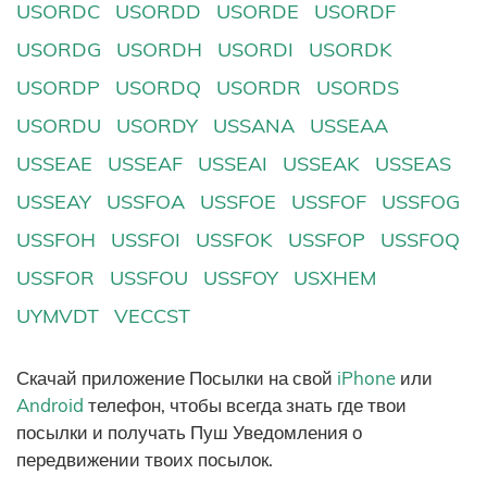
USORDC
USORDD
USORDE
USORDF
USORDG
USORDH
USORDI
USORDK
USORDP
USORDQ
USORDR
USORDS
USORDU
USORDY
USSANA
USSEAA
USSEAE
USSEAF
USSEAI
USSEAK
USSEAS
USSEAY
USSFOA
USSFOE
USSFOF
USSFOG
USSFOH
USSFOI
USSFOK
USSFOP
USSFOQ
USSFOR
USSFOU
USSFOY
USXHEM
UYMVDT
VECCST
Скачай приложение Посылки на свой
iPhone
или
Android
телефон, чтобы всегда знать где твои
посылки и получать Пуш Уведомления о
передвижении твоих посылок.