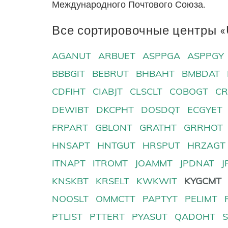
Международного Почтового Союза.
Все сортировочные центры «
AGANUT
ARBUET
ASPPGA
ASPPGY
BBBGIT
BEBRUT
BHBAHT
BMBDAT
CDFIHT
CIABJT
CLSCLT
COBOGT
CR
DEWIBT
DKCPHT
DOSDQT
ECGYET
FRPART
GBLONT
GRATHT
GRRHOT
HNSAPT
HNTGUT
HRSPUT
HRZAGT
ITNAPT
ITROMT
JOAMMT
JPDNAT
J
KNSKBT
KRSELT
KWKWIT
KYGCMT
NOOSLT
OMMCTT
PAPTYT
PELIMT
PTLIST
PTTERT
PYASUT
QADOHT