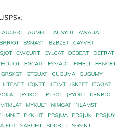
USPS»:
AUCBRT
AUMELT
AUSYDT
AWAUAT
BRRIOT
BSNAST
BZBZET
CAYVRT
SJOT
CWCURT
CYLCAT
DEBERT
DEFRAT
ECUIOT
EGCAIT
ESMADT
FIHELT
FRNCET
GRSKGT
GTGUAT
GUGUMA
GUGUMY
HTPAPT
IDJKTT
ILTLVT
ISKEFT
ITGOAT
POKAT
JPOKOT
JPTYOT
JPYOKT
KENBOT
MTMLAT
MYKULT
NIMGAT
NLAMST
PHMNLT
PKKHIT
PRSJUA
PRSJUK
PRSJUY
SAJEDT
SARUHT
SDKRTT
SGSINT