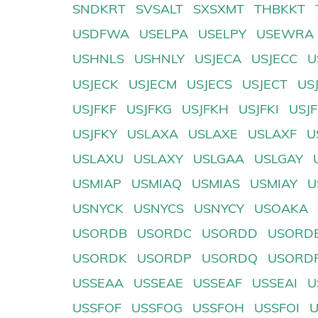
SNDKRT
SVSALT
SXSXMT
THBKKT
USDFWA
USELPA
USELPY
USEWRA
USHNLS
USHNLY
USJECA
USJECC
U
USJECK
USJECM
USJECS
USJECT
US
USJFKF
USJFKG
USJFKH
USJFKI
USJ
USJFKY
USLAXA
USLAXE
USLAXF
U
USLAXU
USLAXY
USLGAA
USLGAY
USMIAP
USMIAQ
USMIAS
USMIAY
U
USNYCK
USNYCS
USNYCY
USOAKA
USORDB
USORDC
USORDD
USORD
USORDK
USORDP
USORDQ
USORD
USSEAA
USSEAE
USSEAF
USSEAI
U
USSFOF
USSFOG
USSFOH
USSFOI