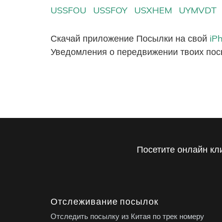
USSFOU
USSFOY
USXHEM
UYMVDT
Скачай приложение Посылки на свой
iP
Уведомления о передвижении твоих пос
Посетите онлайн кл
Отслеживание посылок
Отследить посылку из Китая по трек номеру