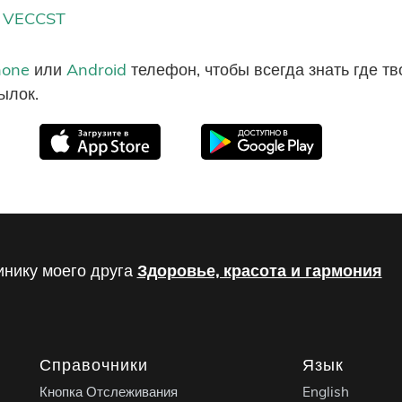
VECCST
hone
или
Android
телефон, чтобы всегда знать где т
ылок.
инику моего друга
Здоровье, красота и гармония
Справочники
Язык
Кнопка Отслеживания
English