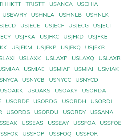
THHKTT
TRISTT
USANCA
USCHIA
USEWRY
USHNLA
USHNLB
USHNLK
SJECD
USJECE
USJECF
USJECG
USJECI
JECY
USJFKA
USJFKC
USJFKD
USJFKE
FKK
USJFKM
USJFKP
USJFKQ
USJFKR
SLAXI
USLAXK
USLAXP
USLAXQ
USLAXR
USMIAA
USMIAE
USMIAF
USMIAI
USMIAK
SNYCA
USNYCB
USNYCC
USNYCD
USOAKK
USOAKS
USOAKY
USORDA
E
USORDF
USORDG
USORDH
USORDI
R
USORDS
USORDU
USORDY
USSANA
SSEAK
USSEAS
USSEAY
USSFOA
USSFOE
USSFOK
USSFOP
USSFOQ
USSFOR