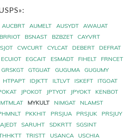
USPS»:
AUCBRT
AUMELT
AUSYDT
AWAUAT
BRRIOT
BSNAST
BZBZET
CAYVRT
SJOT
CWCURT
CYLCAT
DEBERT
DEFRAT
ECUIOT
EGCAIT
ESMADT
FIHELT
FRNCET
GRSKGT
GTGUAT
GUGUMA
GUGUMY
HTPAPT
IDJKTT
ILTLVT
ISKEFT
ITGOAT
POKAT
JPOKOT
JPTYOT
JPYOKT
KENBOT
MTMLAT
MYKULT
NIMGAT
NLAMST
PHMNLT
PKKHIT
PRSJUA
PRSJUK
PRSJUY
SAJEDT
SARUHT
SDKRTT
SGSINT
THHKTT
TRISTT
USANCA
USCHIA