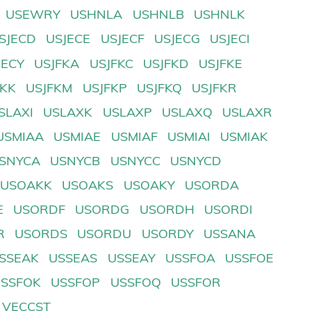
USEWRY
USHNLA
USHNLB
USHNLK
SJECD
USJECE
USJECF
USJECG
USJECI
JECY
USJFKA
USJFKC
USJFKD
USJFKE
FKK
USJFKM
USJFKP
USJFKQ
USJFKR
SLAXI
USLAXK
USLAXP
USLAXQ
USLAXR
USMIAA
USMIAE
USMIAF
USMIAI
USMIAK
SNYCA
USNYCB
USNYCC
USNYCD
USOAKK
USOAKS
USOAKY
USORDA
E
USORDF
USORDG
USORDH
USORDI
R
USORDS
USORDU
USORDY
USSANA
SSEAK
USSEAS
USSEAY
USSFOA
USSFOE
USSFOK
USSFOP
USSFOQ
USSFOR
VECCST