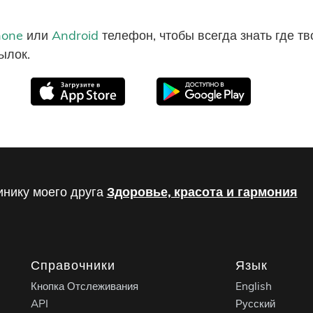
hone
или
Android
телефон, чтобы всегда знать где т
ылок.
инику моего друга
Здоровье, красота и гармония
Справочники
Язык
Кнопка Отслеживания
English
API
Русский