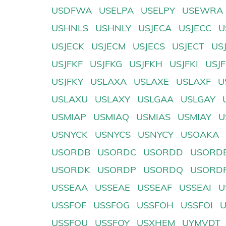
USDFWA
USELPA
USELPY
USEWRA
USHNLS
USHNLY
USJECA
USJECC
U
USJECK
USJECM
USJECS
USJECT
US
USJFKF
USJFKG
USJFKH
USJFKI
USJ
USJFKY
USLAXA
USLAXE
USLAXF
U
USLAXU
USLAXY
USLGAA
USLGAY
USMIAP
USMIAQ
USMIAS
USMIAY
U
USNYCK
USNYCS
USNYCY
USOAKA
USORDB
USORDC
USORDD
USORD
USORDK
USORDP
USORDQ
USORD
USSEAA
USSEAE
USSEAF
USSEAI
U
USSFOF
USSFOG
USSFOH
USSFOI
USSFOU
USSFOY
USXHEM
UYMVDT