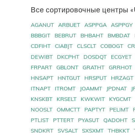
Все сортировочные центры «
AGANUT
ARBUET
ASPPGA
ASPPGY
BBBGIT
BEBRUT
BHBAHT
BMBDAT
CDFIHT
CIABJT
CLSCLT
COBOGT
CR
DEWIBT
DKCPHT
DOSDQT
ECGYET
FRPART
GBLONT
GRATHT
GRRHOT
HNSAPT
HNTGUT
HRSPUT
HRZAGT
ITNAPT
ITROMT
JOAMMT
JPDNAT
J
KNSKBT
KRSELT
KWKWIT
KYGCMT
NOOSLT
OMMCTT
PAPTYT
PELIMT
PTLIST
PTTERT
PYASUT
QADOHT
SNDKRT
SVSALT
SXSXMT
THBKKT