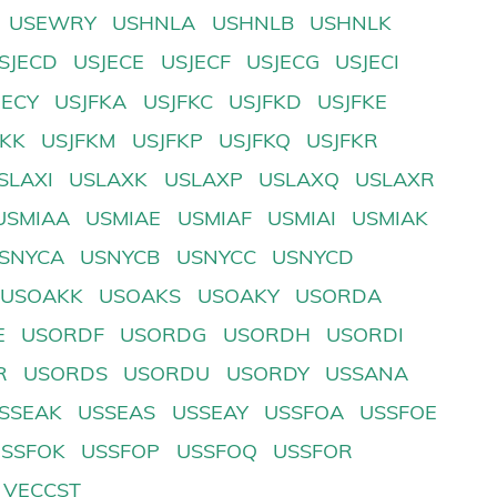
USEWRY
USHNLA
USHNLB
USHNLK
SJECD
USJECE
USJECF
USJECG
USJECI
JECY
USJFKA
USJFKC
USJFKD
USJFKE
FKK
USJFKM
USJFKP
USJFKQ
USJFKR
SLAXI
USLAXK
USLAXP
USLAXQ
USLAXR
USMIAA
USMIAE
USMIAF
USMIAI
USMIAK
SNYCA
USNYCB
USNYCC
USNYCD
USOAKK
USOAKS
USOAKY
USORDA
E
USORDF
USORDG
USORDH
USORDI
R
USORDS
USORDU
USORDY
USSANA
SSEAK
USSEAS
USSEAY
USSFOA
USSFOE
USSFOK
USSFOP
USSFOQ
USSFOR
VECCST