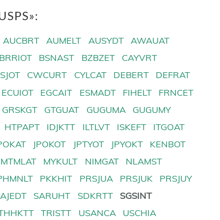
USPS»:
AUCBRT
AUMELT
AUSYDT
AWAUAT
BRRIOT
BSNAST
BZBZET
CAYVRT
SJOT
CWCURT
CYLCAT
DEBERT
DEFRAT
ECUIOT
EGCAIT
ESMADT
FIHELT
FRNCET
GRSKGT
GTGUAT
GUGUMA
GUGUMY
HTPAPT
IDJKTT
ILTLVT
ISKEFT
ITGOAT
POKAT
JPOKOT
JPTYOT
JPYOKT
KENBOT
MTMLAT
MYKULT
NIMGAT
NLAMST
PHMNLT
PKKHIT
PRSJUA
PRSJUK
PRSJUY
SAJEDT
SARUHT
SDKRTT
SGSINT
THHKTT
TRISTT
USANCA
USCHIA