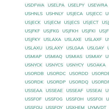
USDFWA
USELPA
USELPY
USEWRA
USHNLS
USHNLY
USJECA
USJECC
U
USJECK
USJECM
USJECS
USJECT
US
USJFKF
USJFKG
USJFKH
USJFKI
USJ
USJFKY
USLAXA
USLAXE
USLAXF
U
USLAXU
USLAXY
USLGAA
USLGAY
USMIAP
USMIAQ
USMIAS
USMIAY
U
USNYCK
USNYCS
USNYCY
USOAKA
USORDB
USORDC
USORDD
USORD
USORDK
USORDP
USORDQ
USORD
USSEAA
USSEAE
USSEAF
USSEAI
U
USSFOF
USSFOG
USSFOH
USSFOI
USSFOU
USSFOY
USXHEM
UYMVDT