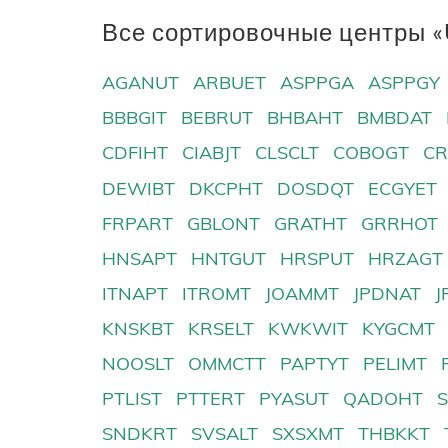
Все сортировочные центры «
AGANUT
ARBUET
ASPPGA
ASPPGY
BBBGIT
BEBRUT
BHBAHT
BMBDAT
CDFIHT
CIABJT
CLSCLT
COBOGT
CR
DEWIBT
DKCPHT
DOSDQT
ECGYET
FRPART
GBLONT
GRATHT
GRRHOT
HNSAPT
HNTGUT
HRSPUT
HRZAGT
ITNAPT
ITROMT
JOAMMT
JPDNAT
J
KNSKBT
KRSELT
KWKWIT
KYGCMT
NOOSLT
OMMCTT
PAPTYT
PELIMT
PTLIST
PTTERT
PYASUT
QADOHT
SNDKRT
SVSALT
SXSXMT
THBKKT