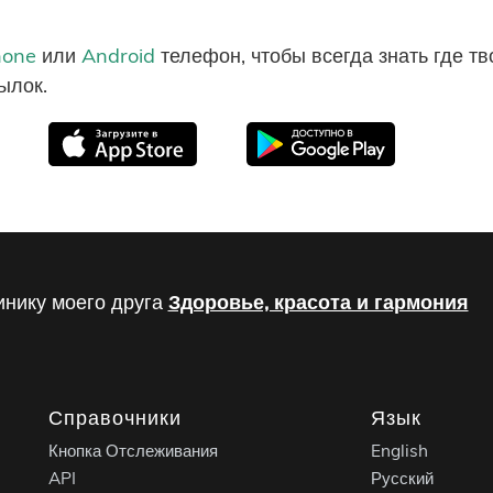
hone
или
Android
телефон, чтобы всегда знать где т
ылок.
инику моего друга
Здоровье, красота и гармония
Справочники
Язык
Кнопка Отслеживания
English
API
Русский