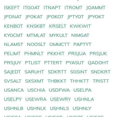
ISKEFT
ITGOAT
ITNAPT
ITROMT
JOAMMT
JPDNAT
JPOKAT
JPOKOT
JPTYOT
JPYOKT
KENBOT
KNSKBT
KRSELT
KWKWIT
KYGCMT
MTMLAT
MYKULT
NIMGAT
NLAMST
NOOSLT
OMMCTT
PAPTYT
PELIMT
PHMNLT
PKKHIT
PRSJUA
PRSJUK
PRSJUY
PTLIST
PTTERT
PYASUT
QADOHT
SAJEDT
SARUHT
SDKRTT
SGSINT
SNDKRT
SVSALT
SXSXMT
THBKKT
THHKTT
TRISTT
USANCA
USCHIA
USDFWA
USELPA
USELPY
USEWRA
USEWRY
USHNLA
USHNLB
USHNLK
USHNLS
USHNLY