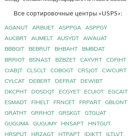
Все сортировочные центры «USPS»:
AGANUT
ARBUET
ASPPGA
ASPPGY
AUCBRT
AUMELT
AUSYDT
AWAUAT
BBBGIT
BEBRUT
BHBAHT
BMBDAT
BRRIOT
BSNAST
BZBZET
CAYVRT
CDFIHT
CIABJT
CLSCLT
COBOGT
CRSJOT
CWCURT
CYLCAT
DEBERT
DEFRAT
DEWIBT
DKCPHT
DOSDQT
ECGYET
ECUIOT
EGCAIT
ESMADT
FIHELT
FRNCET
FRPART
GBLONT
GRATHT
GRRHOT
GRSKGT
GTGUAT
GUGUMA
GUGUMY
HNSAPT
HNTGUT
HRSPUT
HRZAGT
HTPAPT
IDJKTT
ILTLVT