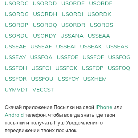
USORDC
USORDD
USORDE
USORDF
USORDG
USORDH
USORDI
USORDK
USORDP
USORDQ
USORDR
USORDS
USORDU
USORDY
USSANA
USSEAA
USSEAE
USSEAF
USSEAI
USSEAK
USSEAS
USSEAY
USSFOA
USSFOE
USSFOF
USSFOG
USSFOH
USSFOI
USSFOK
USSFOP
USSFOQ
USSFOR
USSFOU
USSFOY
USXHEM
UYMVDT
VECCST
Скачай приложение Посылки на свой
iPhone
или
Android
телефон, чтобы всегда знать где твои
посылки и получать Пуш Уведомления о
передвижении твоих посылок.