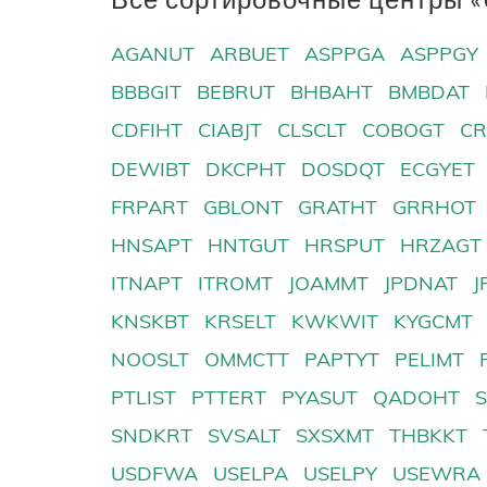
AGANUT
ARBUET
ASPPGA
ASPPGY
BBBGIT
BEBRUT
BHBAHT
BMBDAT
CDFIHT
CIABJT
CLSCLT
COBOGT
CR
DEWIBT
DKCPHT
DOSDQT
ECGYET
FRPART
GBLONT
GRATHT
GRRHOT
HNSAPT
HNTGUT
HRSPUT
HRZAGT
ITNAPT
ITROMT
JOAMMT
JPDNAT
J
KNSKBT
KRSELT
KWKWIT
KYGCMT
NOOSLT
OMMCTT
PAPTYT
PELIMT
PTLIST
PTTERT
PYASUT
QADOHT
SNDKRT
SVSALT
SXSXMT
THBKKT
USDFWA
USELPA
USELPY
USEWRA