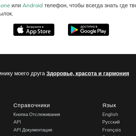
hone
или
Android
телефон, чтобы всегда знать где т
ылок.
инику моего друга
Здоровье, красота и гармония
Справочники
Язык
Кнопка Отслеживания
English
API
Русский
API Документация
Français