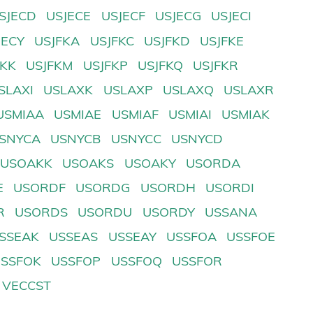
SJECD
USJECE
USJECF
USJECG
USJECI
JECY
USJFKA
USJFKC
USJFKD
USJFKE
FKK
USJFKM
USJFKP
USJFKQ
USJFKR
SLAXI
USLAXK
USLAXP
USLAXQ
USLAXR
USMIAA
USMIAE
USMIAF
USMIAI
USMIAK
SNYCA
USNYCB
USNYCC
USNYCD
USOAKK
USOAKS
USOAKY
USORDA
E
USORDF
USORDG
USORDH
USORDI
R
USORDS
USORDU
USORDY
USSANA
SSEAK
USSEAS
USSEAY
USSFOA
USSFOE
USSFOK
USSFOP
USSFOQ
USSFOR
VECCST