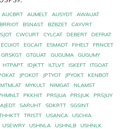
AUCBRT
AUMELT
AUSYDT
AWAUAT
BRRIOT
BSNAST
BZBZET
CAYVRT
SJOT
CWCURT
CYLCAT
DEBERT
DEFRAT
ECUIOT
EGCAIT
ESMADT
FIHELT
FRNCET
GRSKGT
GTGUAT
GUGUMA
GUGUMY
HTPAPT
IDJKTT
ILTLVT
ISKEFT
ITGOAT
POKAT
JPOKOT
JPTYOT
JPYOKT
KENBOT
MTMLAT
MYKULT
NIMGAT
NLAMST
PHMNLT
PKKHIT
PRSJUA
PRSJUK
PRSJUY
SAJEDT
SARUHT
SDKRTT
SGSINT
THHKTT
TRISTT
USANCA
USCHIA
USEWRY
USHNLA
USHNLB
USHNLK