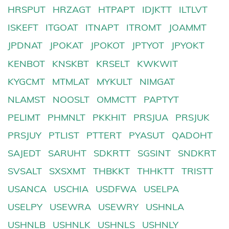
HRSPUT
HRZAGT
HTPAPT
IDJKTT
ILTLVT
ISKEFT
ITGOAT
ITNAPT
ITROMT
JOAMMT
JPDNAT
JPOKAT
JPOKOT
JPTYOT
JPYOKT
KENBOT
KNSKBT
KRSELT
KWKWIT
KYGCMT
MTMLAT
MYKULT
NIMGAT
NLAMST
NOOSLT
OMMCTT
PAPTYT
PELIMT
PHMNLT
PKKHIT
PRSJUA
PRSJUK
PRSJUY
PTLIST
PTTERT
PYASUT
QADOHT
SAJEDT
SARUHT
SDKRTT
SGSINT
SNDKRT
SVSALT
SXSXMT
THBKKT
THHKTT
TRISTT
USANCA
USCHIA
USDFWA
USELPA
USELPY
USEWRA
USEWRY
USHNLA
USHNLB
USHNLK
USHNLS
USHNLY