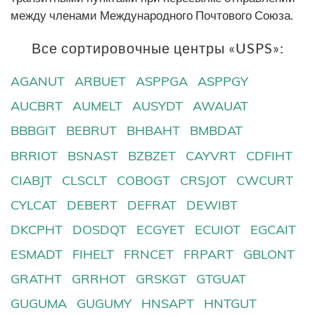
между членами Международного Почтового Союза.
Все сортировочные центры «USPS»:
AGANUT
ARBUET
ASPPGA
ASPPGY
AUCBRT
AUMELT
AUSYDT
AWAUAT
BBBGIT
BEBRUT
BHBAHT
BMBDAT
BRRIOT
BSNAST
BZBZET
CAYVRT
CDFIHT
CIABJT
CLSCLT
COBOGT
CRSJOT
CWCURT
CYLCAT
DEBERT
DEFRAT
DEWIBT
DKCPHT
DOSDQT
ECGYET
ECUIOT
EGCAIT
ESMADT
FIHELT
FRNCET
FRPART
GBLONT
GRATHT
GRRHOT
GRSKGT
GTGUAT
GUGUMA
GUGUMY
HNSAPT
HNTGUT