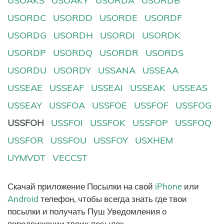
USOAKS
USOAKY
USORDA
USORDB
USORDC
USORDD
USORDE
USORDF
USORDG
USORDH
USORDI
USORDK
USORDP
USORDQ
USORDR
USORDS
USORDU
USORDY
USSANA
USSEAA
USSEAE
USSEAF
USSEAI
USSEAK
USSEAS
USSEAY
USSFOA
USSFOE
USSFOF
USSFOG
USSFOH
USSFOI
USSFOK
USSFOP
USSFOQ
USSFOR
USSFOU
USSFOY
USXHEM
UYMVDT
VECCST
Скачай приложение Посылки на свой
iPhone
или
Android
телефон, чтобы всегда знать где твои
посылки и получать Пуш Уведомления о
передвижении твоих посылок.