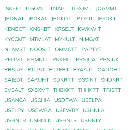
ISKEFT
ITGOAT
ITNAPT
ITROMT
JOAMMT
JPDNAT
JPOKAT
JPOKOT
JPTYOT
JPYOKT
KENBOT
KNSKBT
KRSELT
KWKWIT
KYGCMT
MTMLAT
MYKULT
NIMGAT
NLAMST
NOOSLT
OMMCTT
PAPTYT
PELIMT
PHMNLT
PKKHIT
PRSJUA
PRSJUK
PRSJUY
PTLIST
PTTERT
PYASUT
QADOHT
SAJEDT
SARUHT
SDKRTT
SGSINT
SNDKRT
SVSALT
SXSXMT
THBKKT
THHKTT
TRISTT
USANCA
USCHIA
USDFWA
USELPA
USELPY
USEWRA
USEWRY
USHNLA
USHNLB
USHNLK
USHNLS
USHNLY