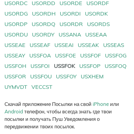
USORDC
USORDD
USORDE
USORDF
USORDG
USORDH
USORDI
USORDK
USORDP
USORDQ
USORDR
USORDS
USORDU
USORDY
USSANA
USSEAA
USSEAE
USSEAF
USSEAI
USSEAK
USSEAS
USSEAY
USSFOA
USSFOE
USSFOF
USSFOG
USSFOH
USSFOI
USSFOK
USSFOP
USSFOQ
USSFOR
USSFOU
USSFOY
USXHEM
UYMVDT
VECCST
Скачай приложение Посылки на свой
iPhone
или
Android
телефон, чтобы всегда знать где твои
посылки и получать Пуш Уведомления о
передвижении твоих посылок.