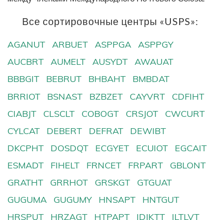
Все сортировочные центры «USPS»:
AGANUT
ARBUET
ASPPGA
ASPPGY
AUCBRT
AUMELT
AUSYDT
AWAUAT
BBBGIT
BEBRUT
BHBAHT
BMBDAT
BRRIOT
BSNAST
BZBZET
CAYVRT
CDFIHT
CIABJT
CLSCLT
COBOGT
CRSJOT
CWCURT
CYLCAT
DEBERT
DEFRAT
DEWIBT
DKCPHT
DOSDQT
ECGYET
ECUIOT
EGCAIT
ESMADT
FIHELT
FRNCET
FRPART
GBLONT
GRATHT
GRRHOT
GRSKGT
GTGUAT
GUGUMA
GUGUMY
HNSAPT
HNTGUT
HRSPUT
HRZAGT
HTPAPT
IDJKTT
ILTLVT