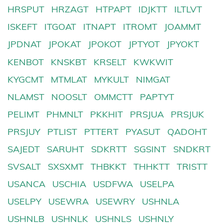
HRSPUT
HRZAGT
HTPAPT
IDJKTT
ILTLVT
ISKEFT
ITGOAT
ITNAPT
ITROMT
JOAMMT
JPDNAT
JPOKAT
JPOKOT
JPTYOT
JPYOKT
KENBOT
KNSKBT
KRSELT
KWKWIT
KYGCMT
MTMLAT
MYKULT
NIMGAT
NLAMST
NOOSLT
OMMCTT
PAPTYT
PELIMT
PHMNLT
PKKHIT
PRSJUA
PRSJUK
PRSJUY
PTLIST
PTTERT
PYASUT
QADOHT
SAJEDT
SARUHT
SDKRTT
SGSINT
SNDKRT
SVSALT
SXSXMT
THBKKT
THHKTT
TRISTT
USANCA
USCHIA
USDFWA
USELPA
USELPY
USEWRA
USEWRY
USHNLA
USHNLB
USHNLK
USHNLS
USHNLY