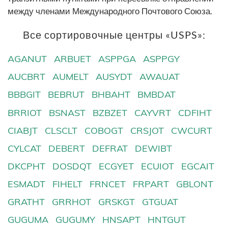
между членами Международного Почтового Союза.
Все сортировочные центры «USPS»:
AGANUT
ARBUET
ASPPGA
ASPPGY
AUCBRT
AUMELT
AUSYDT
AWAUAT
BBBGIT
BEBRUT
BHBAHT
BMBDAT
BRRIOT
BSNAST
BZBZET
CAYVRT
CDFIHT
CIABJT
CLSCLT
COBOGT
CRSJOT
CWCURT
CYLCAT
DEBERT
DEFRAT
DEWIBT
DKCPHT
DOSDQT
ECGYET
ECUIOT
EGCAIT
ESMADT
FIHELT
FRNCET
FRPART
GBLONT
GRATHT
GRRHOT
GRSKGT
GTGUAT
GUGUMA
GUGUMY
HNSAPT
HNTGUT