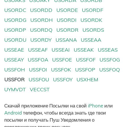
USOAKS
USOAKY
USORDA
USORDB
USORDC
USORDD
USORDE
USORDF
USORDG
USORDH
USORDI
USORDK
USORDP
USORDQ
USORDR
USORDS
USORDU
USORDY
USSANA
USSEAA
USSEAE
USSEAF
USSEAI
USSEAK
USSEAS
USSEAY
USSFOA
USSFOE
USSFOF
USSFOG
USSFOH
USSFOI
USSFOK
USSFOP
USSFOQ
USSFOR
USSFOU
USSFOY
USXHEM
UYMVDT
VECCST
Скачай приложение Посылки на свой
iPhone
или
Android
телефон, чтобы всегда знать где твои
посылки и получать Пуш Уведомления о
передвижении твоих посылок.