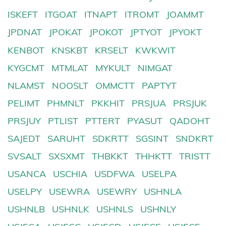
ISKEFT
ITGOAT
ITNAPT
ITROMT
JOAMMT
JPDNAT
JPOKAT
JPOKOT
JPTYOT
JPYOKT
KENBOT
KNSKBT
KRSELT
KWKWIT
KYGCMT
MTMLAT
MYKULT
NIMGAT
NLAMST
NOOSLT
OMMCTT
PAPTYT
PELIMT
PHMNLT
PKKHIT
PRSJUA
PRSJUK
PRSJUY
PTLIST
PTTERT
PYASUT
QADOHT
SAJEDT
SARUHT
SDKRTT
SGSINT
SNDKRT
SVSALT
SXSXMT
THBKKT
THHKTT
TRISTT
USANCA
USCHIA
USDFWA
USELPA
USELPY
USEWRA
USEWRY
USHNLA
USHNLB
USHNLK
USHNLS
USHNLY