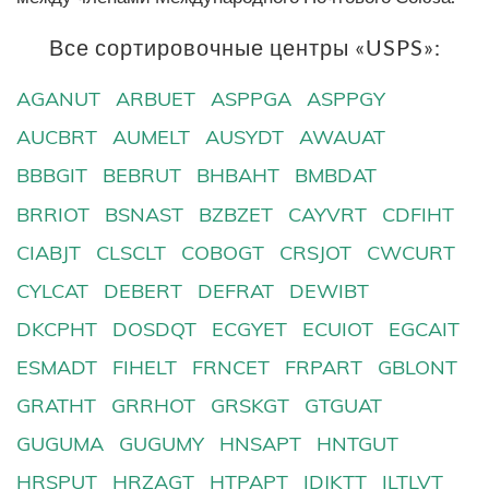
Все сортировочные центры «USPS»:
AGANUT
ARBUET
ASPPGA
ASPPGY
AUCBRT
AUMELT
AUSYDT
AWAUAT
BBBGIT
BEBRUT
BHBAHT
BMBDAT
BRRIOT
BSNAST
BZBZET
CAYVRT
CDFIHT
CIABJT
CLSCLT
COBOGT
CRSJOT
CWCURT
CYLCAT
DEBERT
DEFRAT
DEWIBT
DKCPHT
DOSDQT
ECGYET
ECUIOT
EGCAIT
ESMADT
FIHELT
FRNCET
FRPART
GBLONT
GRATHT
GRRHOT
GRSKGT
GTGUAT
GUGUMA
GUGUMY
HNSAPT
HNTGUT
HRSPUT
HRZAGT
HTPAPT
IDJKTT
ILTLVT