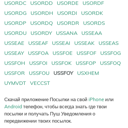
USORDC
USORDD
USORDE
USORDF
USORDG
USORDH
USORDI
USORDK
USORDP
USORDQ
USORDR
USORDS
USORDU
USORDY
USSANA
USSEAA
USSEAE
USSEAF
USSEAI
USSEAK
USSEAS
USSEAY
USSFOA
USSFOE
USSFOF
USSFOG
USSFOH
USSFOI
USSFOK
USSFOP
USSFOQ
USSFOR
USSFOU
USSFOY
USXHEM
UYMVDT
VECCST
Скачай приложение Посылки на свой
iPhone
или
Android
телефон, чтобы всегда знать где твои
посылки и получать Пуш Уведомления о
передвижении твоих посылок.